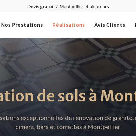
Devis gratuit
à Montpellier et alentours
Nos Prestations
Réalisations
Avis Clients
tion de sols à Mont
sations exceptionnelles de rénovation de granito,
ciment, bars et tomettes à Montpellier