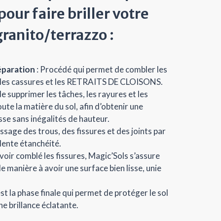
our faire briller votre
granito/terrazzo :
éparation
: Procédé qui permet de combler les
s, les cassures et les RETRAITS DE CLOISONS.
t de supprimer les tâches, les rayures et les
ute la matière du sol, afin d’obtenir une
sse sans inégalités de hauteur.
ssage des trous, des fissures et des joints par
lente étanchéité.
voir comblé les fissures, Magic’Sols s’assure
 de manière à avoir une surface bien lisse, unie
est la phase finale qui permet de protéger le sol
ne brillance éclatante.