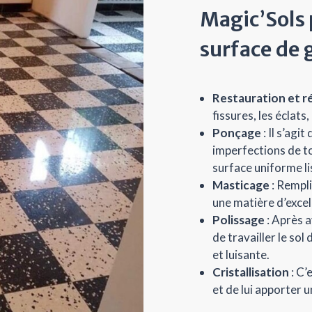
Magic’Sols p
surface de 
Restauration et r
fissures, les éclat
Ponçage
: Il s’agi
imperfections de to
surface uniforme li
Masticage
: Rempli
une matière d’excel
Polissage
: Après a
de travailler le sol
et luisante.
Cristallisation
: C’
et de lui apporter u