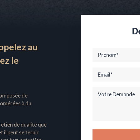
D
ppelez au
ez le
 composée de
lomérées à du
retien de qualité que
 il peut se ternir