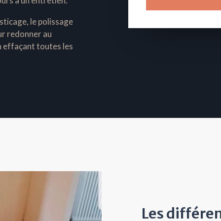
ours à un entretien.
sticage, le polissage
pour redonner au
n effaçant toutes les
Les différe