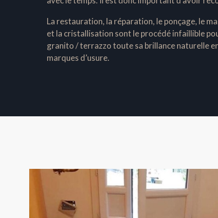
avec le temps. Il est donc important d’avoir rec
La restauration, la réparation, le ponçage, le ma
et la cristallisation sont le procédé infaillible 
granito / terrazzo toute sa brillance naturelle e
marques d’usure.